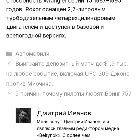
способность Wrangler серии YJ 1987–1995
годов. Roxor оснащен 2,7-литровым
турбодизельным четырехцилиндровым
двигателем и доступен в базовой и
всепогодной версиях.
Рубрики
Автомобили
Выиграйте депозитный матч до $1,5 тыс.
на любое событие, включая UFC 309 Джонс
против Миочича.
5 причин, почему пилоты любят Боинг 757
Дмитрий Иванов
Меня зовут Дмитрий Иванов, и я
являюсь главным редактором медиа
«Belrynok». С более чем