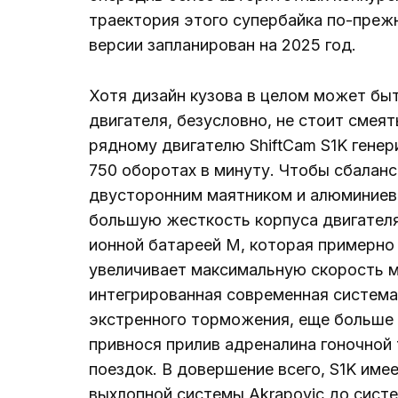
траектория этого супербайка по-преж
версии запланирован на 2025 год.
Хотя дизайн кузова в целом может бы
двигателя, безусловно, не стоит смея
рядному двигателю ShiftCam S1K генер
750 оборотах в минуту. Чтобы сбалан
двусторонним маятником и алюминиево
большую жесткость корпуса двигателя
ионной батареей M, которая примерно 
увеличивает максимальную скорость м
интегрированная современная система
экстренного торможения, еще больше
привнося прилив адреналина гоночной
поездок. В довершение всего, S1K име
выхлопной системы Akrapovic до систе