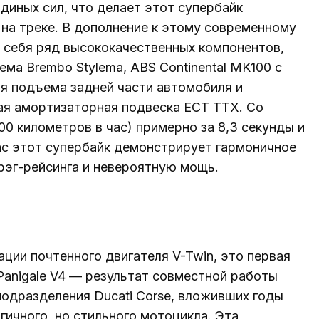
диных сил, что делает этот супербайк
и на треке. В дополнение к этому современному
в себя ряд высококачественных компонентов,
ма Brembo Stylema, ABS Continental MK100 с
я подъема задней части автомобиля и
ная амортизаторная подвеска ECT TTX. Со
00 километров в час) примерно за 8,3 секунды и
ас этот супербайк демонстрирует гармоничное
рэг-рейсинга и невероятную мощь.
ции почтенного двигателя V-Twin, это первая
 Panigale V4 — результат совместной работы
подразделения Ducati Corse, вложивших годы
гичного, но стильного мотоцикла. Эта