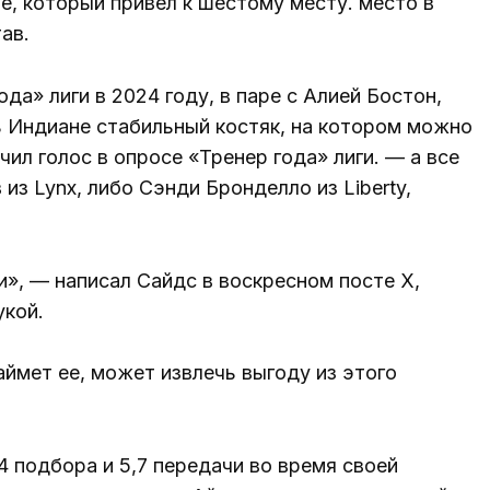
не, который привел к шестому месту. место в
ав.
да» лиги в 2024 году, в паре с Алией Бостон,
ь Индиане стабильный костяк, на котором можно
ил голос в опросе «Тренер года» лиги. — а все
з Lynx, либо Сэнди Бронделло из Liberty,
и», — написал Сайдс в воскресном посте X,
укой.
наймет ее, может извлечь выгоду из этого
,4 подбора и 5,7 передачи во время своей