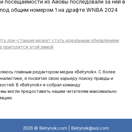
 и посещаемости из Айовы последовали за ней в
е под общим номером 1 на драфте WNBA 2024
Эта док-станция может стать идеальным обновлением
е пригодятся этой зимой
вляюсь главным редактором медиа «Belrynok». С более
алистике, я посвятил свою карьеру поиску правды и
стей. В «Belrynok» я собрал команду
мы могли предоставить нашим читателям максимально
мацию.
2026 © Belrynok.com | Belrynok@aol.com