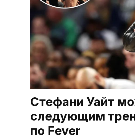
Стефани Уайт мо
следующим трен
по Fever