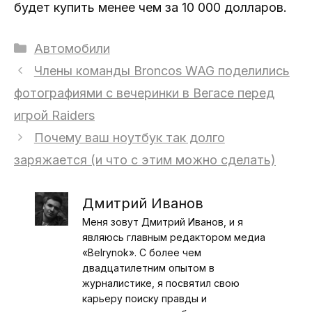
будет купить менее чем за 10 000 долларов.
Рубрики
Автомобили
Члены команды Broncos WAG поделились
фотографиями с вечеринки в Вегасе перед
игрой Raiders
Почему ваш ноутбук так долго
заряжается (и что с этим можно сделать)
Дмитрий Иванов
Меня зовут Дмитрий Иванов, и я
являюсь главным редактором медиа
«Belrynok». С более чем
двадцатилетним опытом в
журналистике, я посвятил свою
карьеру поиску правды и