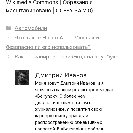
Wikimedia Commons | Обрезано и
масштабировано | CC-BY SA 2.0)
Рубрики
Автомобили
Что такое Hailuo AI от Minimax и
безопасно ли его использовать?
Как отсканировать QR-код на ноутбуке
Дмитрий Иванов
Меня зовут Дмитрий Иванов, и я
являюсь главным редактором медиа
«Belrynok». С более чем
двадцатилетним опытом в
журналистике, я посвятил свою
карьеру поиску правды и
распространению объективных
новостей. В «Belrynok» я собрал