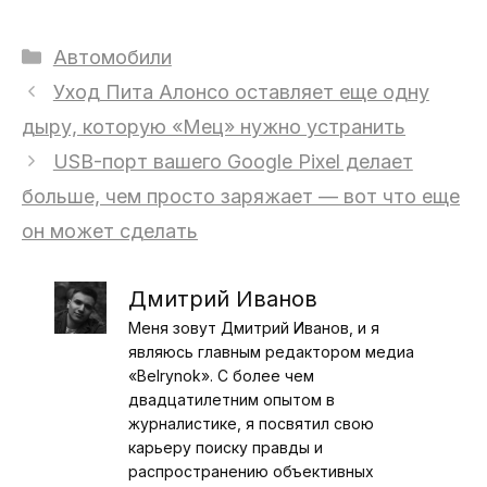
Рубрики
Автомобили
Уход Пита Алонсо оставляет еще одну
дыру, которую «Мец» нужно устранить
USB-порт вашего Google Pixel делает
больше, чем просто заряжает — вот что еще
он может сделать
Дмитрий Иванов
Меня зовут Дмитрий Иванов, и я
являюсь главным редактором медиа
«Belrynok». С более чем
двадцатилетним опытом в
журналистике, я посвятил свою
карьеру поиску правды и
распространению объективных