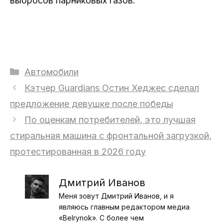
выбросов парниковых газов.
Рубрики
Автомобили
Кэтчер Guardians Остин Хеджес сделал
предложение девушке после победы
По оценкам потребителей, это лучшая
стиральная машина с фронтальной загрузкой,
протестированная в 2026 году
Дмитрий Иванов
Меня зовут Дмитрий Иванов, и я
являюсь главным редактором медиа
«Belrynok». С более чем