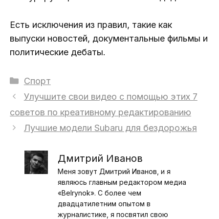
Есть исключения из правил, такие как
выпуски новостей, документальные фильмы и
политические дебаты.
Рубрики
Спорт
Улучшите свои видео с помощью этих 7
советов по креативному редактированию
Лучшие модели Subaru для бездорожья
Дмитрий Иванов
Меня зовут Дмитрий Иванов, и я
являюсь главным редактором медиа
«Belrynok». С более чем
двадцатилетним опытом в
журналистике, я посвятил свою