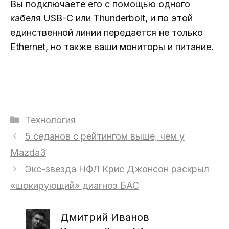
Вы подключаете его с помощью одного
кабеля USB-C или Thunderbolt, и по этой
единственной линии передается не только
Ethernet, но также ваши мониторы и питание.
Рубрики
Технология
5 седанов с рейтингом выше, чем у
Mazda3
Экс-звезда НФЛ Крис Джонсон раскрыл
«шокирующий» диагноз БАС
Дмитрий Иванов