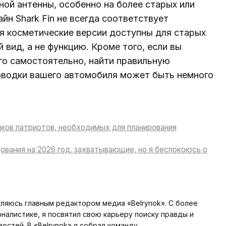
ой антенны, особенно на более старых или
йн Shark Fin не всегда соответствует
я косметические версии доступны для старых
 вид, а не функцию. Кроме того, если вы
го самостоятельно, найти правильную
водки вашего автомобиля может быть немного
иков патриотов, необходимых для планирования
дования на 2026 год, захватывающие, но я беспокоюсь о
вляюсь главным редактором медиа «Belrynok». С более
алистике, я посвятил свою карьеру поиску правды и
стей. В «Belrynok» я собрал команду