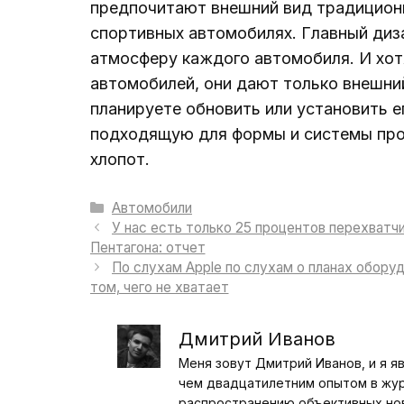
предпочитают внешний вид традиционн
спортивных автомобилях. Главный диза
атмосферу каждого автомобиля. И хот
автомобилей, они дают только внешний
планируете обновить или установить е
подходящую для формы и системы про
хлопот.
Рубрики
Автомобили
У нас есть только 25 процентов перехватч
Пентагона: отчет
По слухам Apple по слухам о планах обору
том, чего не хватает
Дмитрий Иванов
Меня зовут Дмитрий Иванов, и я я
чем двадцатилетним опытом в журн
распространению объективных ново