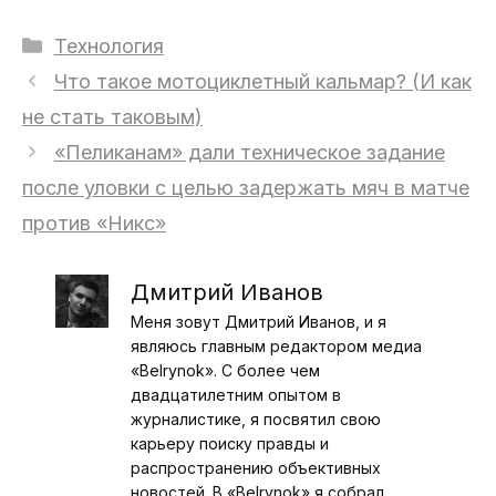
Рубрики
Технология
Что такое мотоциклетный кальмар? (И как
не стать таковым)
«Пеликанам» дали техническое задание
после уловки с целью задержать мяч в матче
против «Никс»
Дмитрий Иванов
Меня зовут Дмитрий Иванов, и я
являюсь главным редактором медиа
«Belrynok». С более чем
двадцатилетним опытом в
журналистике, я посвятил свою
карьеру поиску правды и
распространению объективных
новостей. В «Belrynok» я собрал