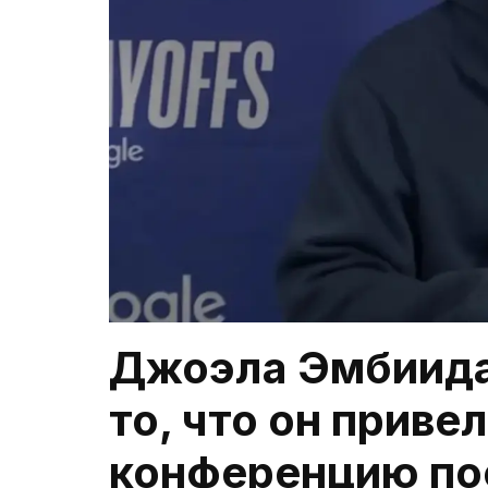
Джоэла Эмбиида
то, что он приве
конференцию по