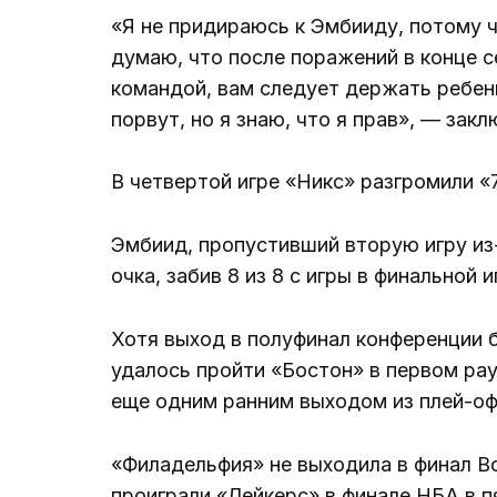
«Я не придираюсь к Эмбииду, потому ч
думаю, что после поражений в конце с
командой, вам следует держать ребенк
порвут, но я знаю, что я прав», — закл
В четвертой игре «Никс» разгромили «7
Эмбиид, пропустивший вторую игру из
очка, забив 8 из 8 с игры в финальной и
Хотя выход в полуфинал конференции 
удалось пройти «Бостон» в первом рау
еще одним ранним выходом из плей-оф
«Филадельфия» не выходила в финал Во
проиграли «Лейкерс» в финале НБА в пя