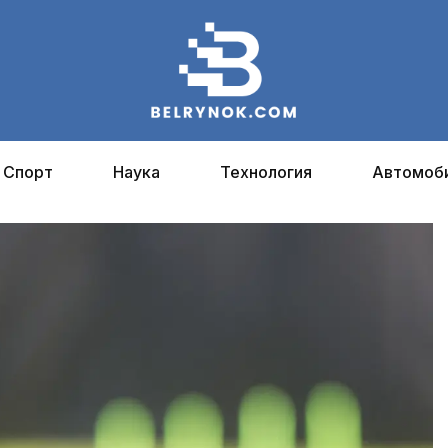
Спорт
Наука
Технология
Автомоб