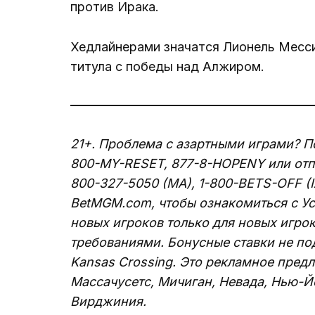
против Ирака.
Хедлайнерами значатся Лионель Месси
титула с победы над Алжиром.
21+. Проблема с азартными играми? П
800-MY-RESET, 877-8-HOPENY или отп
800-327-5050 (MA), 1-800-BETS-OFF (I
BetMGM.com, чтобы ознакомиться с У
новых игроков только для новых игро
требованиями. Бонусные ставки не под
Kansas Crossing. Это рекламное пред
Массачусетс, Мичиган, Невада, Нью-Й
Вирджиния.