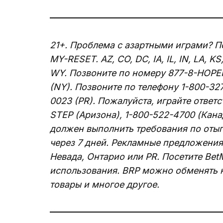
21+. Проблема с азартными играми? П
MY-RESET. AZ, CO, DC, IA, IL, IN, LA, KS
WY. Позвоните по номеру 877-8-HOPE
(NY). Позвоните по телефону 1-800-327
0023 (PR). Пожалуйста, играйте ответ
STEP (Аризона), 1-800-522-4700 (Кана
должен выполнить требования по отыг
через 7 дней. Рекламные предложения
Невада, Онтарио или PR. Посетите Be
использования. BRP можно обменять н
товары и многое другое.