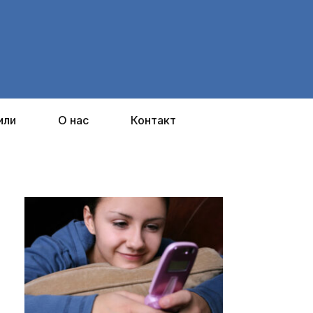
или
О нас
Контакт