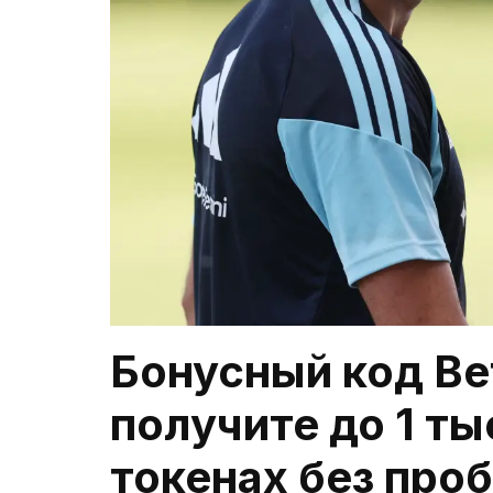
Бонусный код 
получите до 1 ты
токенах без про