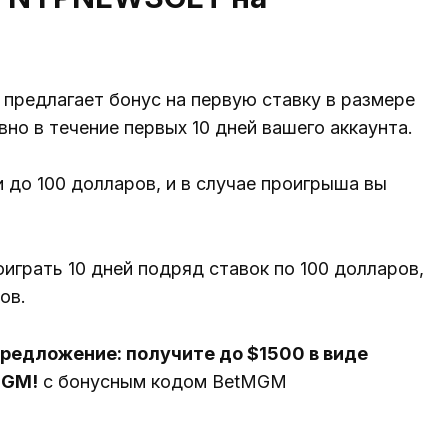
предлагает бонус на первую ставку в размере
о в течение первых 10 дней вашего аккаунта.
до 100 долларов, и в случае проигрыша вы
играть 10 дней подряд ставок по 100 долларов,
ов.
редложение: получите до $1500 в виде
MGM!
с бонусным кодом BetMGM