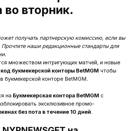
 во вторник.
 может получать партнерскую комиссию, если вы
 Прочтите наши редакционные стандарты для
и.
тся множеством интригующих матчей, и новые
 код букмекерской конторы BetMGM
чтобы
х в букмекерской конторе BetMGM.
ся на
Букмекерская контора BetMGM
с
зблокировать эксклюзивное промо-
кенах без пота в течение 10 дней
.
M NYPNEWSGET на