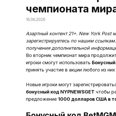
чемпионата мира
16.06.2026
Азартный контент 21+. New York Post
зарегистрируетесь по нашим ссылкам.
получения дополнительной информаци
Во вторник чемпионат мира продолжи
игроки смогут использовать
Бонусный
принять участие в акции любого из ни
Новые игроки могут зарегистрировать
бонусный код NYPNEWSGET
чтобы ра
предложение
1000 долларов США в то
Бонусный код BetMG