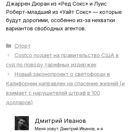
Джаррен Дюран из «Ред Сокс» и Луис
Роберт-младший из «Уайт Сокс» — которые
будут дорогими, особенно из-за нехватки
вариантов свободных агентов.
Рубрики
Спорт
Costco подает на правительство США в
суд по поводу тарифных издержек
Новый законопроект о светофорах в
Калифорнии направлен на спасение жизней (и
взимает с нарушителей штраф в 100
долларов)
Дмитрий Иванов
Меня зовут Дмитрий Иванов, и я