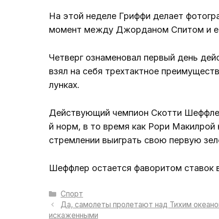
На этой неделе Гриффи делает фотогра
момент между Джорданом Спитом и е
Четверг ознаменовал первый день дейс
взял на себя трехтактное преимущество
лунках.
Действующий чемпион Скотти Шеффлер с
й норм, в то время как Рори Макилрой
стремлении выиграть свою первую зел
Шеффлер остается фаворитом ставок в
Рубрики
Спорт
Да, самолеты пролетают над Тихим океано
искаженными