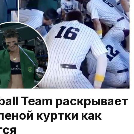
ball Team раскрывает
леной куртки как
тся