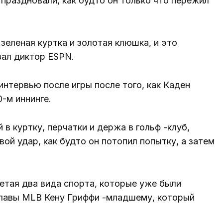
тпраздновали, как будто он только что пережил
 зеленая куртка и золотая клюшка, и это
ал диктор ESPN.
интервью после игры после того, как Каден
-м иннинге.
в куртку, перчатки и держа в гольф -клуб,
вой удар, как будто он потопил попытку, а затем
четая два вида спорта, которые уже были
Славы MLB Кену Гриффи -младшему, который