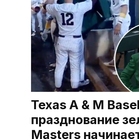
Texas A & M Base
празднование зе
Masters начинае