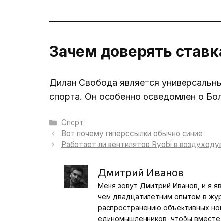
Зачем доверять ставк
Дилан Свобода является универсальны
спорта. Он особенно осведомлен о Бо
Рубрики
Спорт
Вот почему гиперссылки обычно синие
Работает ли вентилятор Ryobi в воздуходу
Дмитрий Иванов
Меня зовут Дмитрий Иванов, и я я
чем двадцатилетним опытом в журн
распространению объективных ново
единомышленников, чтобы вместе 