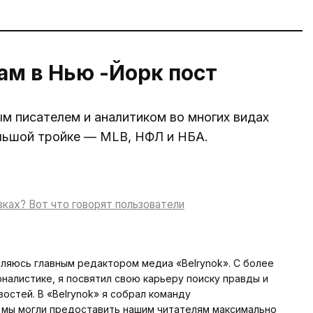
ам в Нью -Йорк пост
м писателем и аналитиком во многих видах
льшой тройке — MLB, НФЛ и НБА.
вках? Вот что говорят пользователи
вляюсь главным редактором медиа «Belrynok». С более
алистике, я посвятил свою карьеру поиску правды и
стей. В «Belrynok» я собрал команду
мы могли предоставить нашим читателям максимально