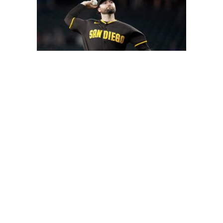
Кейси Майз «смущен» худшим стартом
в карьере в дебютном матче Падре
07.08.2026