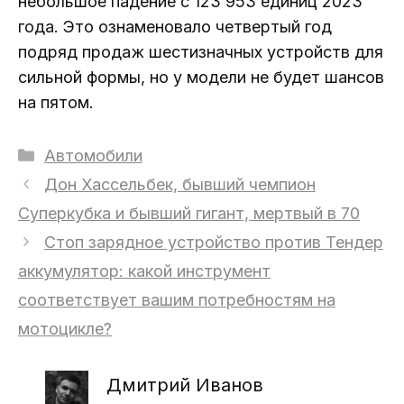
небольшое падение с 123 953 единиц 2023
года. Это ознаменовало четвертый год
подряд продаж шестизначных устройств для
сильной формы, но у модели не будет шансов
на пятом.
Рубрики
Автомобили
Дон Хассельбек, бывший чемпион
Суперкубка и бывший гигант, мертвый в 70
Стоп зарядное устройство против Тендер
аккумулятор: какой инструмент
соответствует вашим потребностям на
мотоцикле?
Дмитрий Иванов