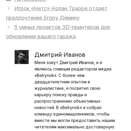
Игрок «Нетс» Нолан Траоре отдает
предпочтение Егору Демину
5 умных проектов 3D-принтеров для
обновления вашего гаража
Дмитрий Иванов
Меня зовут Дмитрий Иванов, и я
являюсь главным редактором медиа
«Belrynok». С более чем
двадцатилетним опытом в
журналистике, я посвятил свою
карьеру поиску правды и
распространению объективных
новостей. В «Belrynok» я собрал
команду единомышленников, чтобы
вместе мы могли предоставить нашим
читателям максимально достоверную