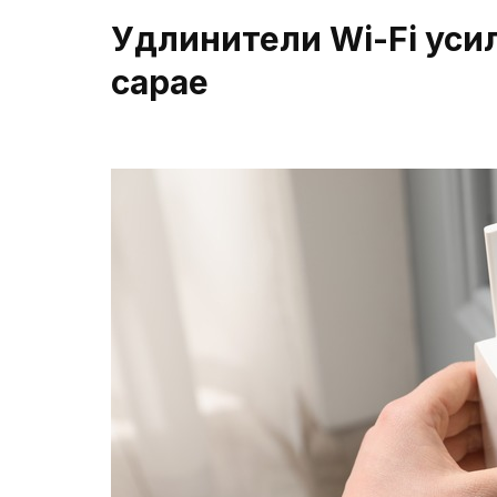
Удлинители Wi-Fi усил
сарае