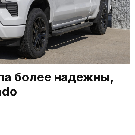
па более надежны,
ado