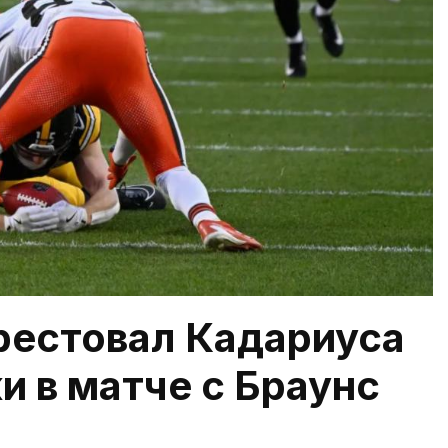
рестовал Кадариуса
и в матче с Браунс