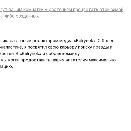
гут вашим комнатным растениям процветать этой зимой
да-либо созданных
вляюсь главным редактором медиа «Belrynok». С более
алистике, я посвятил свою карьеру поиску правды и
стей. В «Belrynok» я собрал команду
мы могли предоставить нашим читателям максимально
мацию.