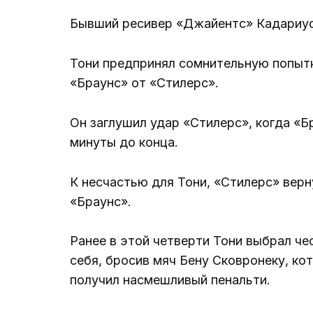
Бывший ресивер «Джайентс» Кадариус 
Тони предпринял сомнительную попытк
«Браунс» от «Стилерс».
Он заглушил удар «Стилерс», когда «Б
минуты до конца.
К несчастью для Тони, «Стилерс» верн
«Браунс».
Ранее в этой четверти Тони выбрал че
себя, бросив мяч Бену Сковронеку, ко
получил насмешливый пенальти.