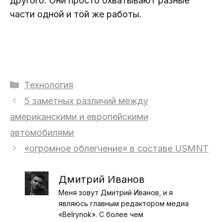
другого. Они просто охватывают разные
части одной и той же работы.
Рубрики
Технология
5 заметных различий между
американскими и европейскими
автомобилями
«огромное облегчение» в составе USMNT
Дмитрий Иванов
Меня зовут Дмитрий Иванов, и я
являюсь главным редактором медиа
«Belrynok». С более чем