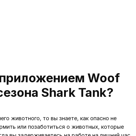
 приложением Woof
 сезона Shark Tank?
го животного, то вы знаете, как опасно не
рмить или позаботиться о животных, которые
огда вы задерживаетесь на работе на лишний час