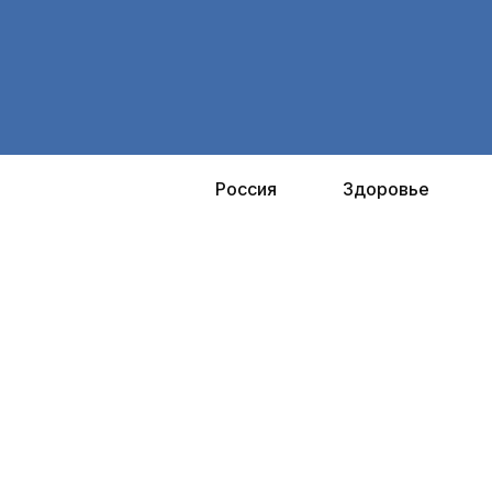
Перейти
к
содержимому
Россия
Здоровье