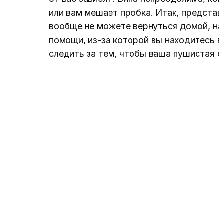
или вам мешает пробка. Итак, представ
вообще не можете вернуться домой, н
помощи, из-за которой вы находитесь 
следить за тем, чтобы ваша пушистая 
мысль, которая пришла Арси Ходабанде
аварию, и именно поэтому он разработ
Бывший старший менеджер NBCUniversa
надежде, что мысль о голодающих щенк
Кьюбану, Деймонду Джону, Кевину О’Л
возможно, потребовалась минута, что
обеспечения безопасности домашних ж
когда Ходабанделу поделился своим 
собаками, полагающимися на него.
Несмотря на потенциально спасительн