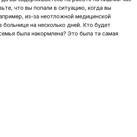
ьте, что вы попали в ситуацию, когда вы
апример, из-за неотложной медицинской
в больнице на несколько дней. Кто будет
семья была накормлена? Это была та самая
лу, когда он чуть не попал в автомобильную
ал Гав.
l Media вышел на сцену «Shark Tank» в
ах и котятах затронет его сердце. Марку
ири, Лори Грейнер и Роберту Херьявеку,
бы понять концепцию приложения Woof для
ивотных, но в конечном итоге точки сошлись,
личным опытом жителя Нью-Йорка. с тремя
ые свойства его приложения и Ходабанделу,