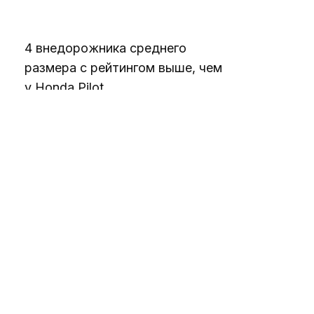
4 внедорожника среднего
размера с рейтингом выше, чем
у Honda Pilot
07.08.2026
«Янкиз» пока не нужен
Джордж Ломбард-младший,
чтобы стать звездой
07.08.2026
Монитор не обнаруживает