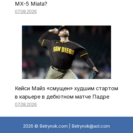
MX-5 Miata?
07.08.2026
Кейси Майз «смущен» худшим стартом
в карьере в дебютном матче Падре
07.08.2026
2026 © Belrynok.com | Belrynok@aol.com