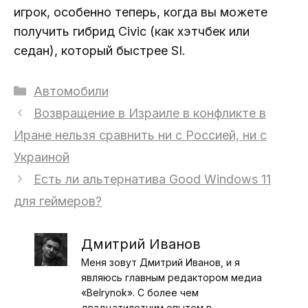
игрок, особенно теперь, когда вы можете
получить гибрид Civic (как хэтчбек или
седан), который быстрее SI.
Рубрики
Автомобили
Возвращение в Израиле в конфликте в
Иране нельзя сравнить ни с Россией, ни с
Украиной
Есть ли альтернатива Good Windows 11
для геймеров?
Дмитрий Иванов
Меня зовут Дмитрий Иванов, и я
являюсь главным редактором медиа
«Belrynok». С более чем
двадцатилетним опытом в