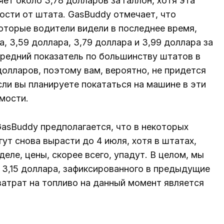
ет около 3,78 долларов за галлон, хотя эта
мости от штата. GasBuddy отмечает, что
оторые водители видели в последнее время,
, 3,59 доллара, 3,79 доллара и 3,99 доллара за
средний показатель по большинству штатов в
олларов, поэтому вам, вероятно, не придется
сли вы планируете покататься на машине в эти
мости.
GasBuddy предполагается, что в некоторых
ут снова вырасти до 4 июля, хотя в штатах,
еле, цены, скорее всего, упадут. В целом, мы
в 3,15 доллара, зафиксированного в предыдущие
затрат на топливо на данный момент является