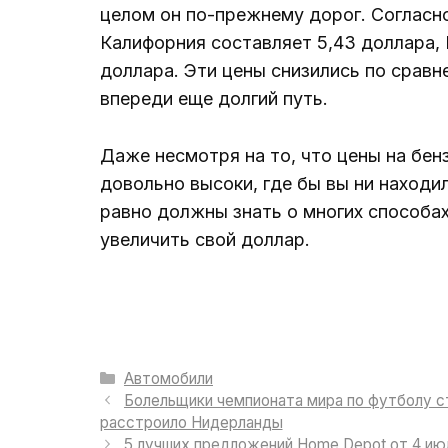
целом он по-прежнему дорог. Согласно
Калифорния составляет 5,43 доллара, 
доллара. Эти цены снизились по срав
впереди еще долгий путь.
Даже несмотря на то, что цены на бенз
довольно высоки, где бы вы ни находи
равно должны знать о многих способа
увеличить свой доллар.
Рубрики
Автомобили
Болельщики чемпионата мира по футболу ст
расстроило Нидерланды
5 лучших предложений Home Depot от 4 ию