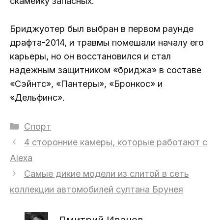
скамейку запасных.
Бриджуотер был выбран в первом раунде
драфта-2014, и травмы помешали началу его
карьеры, но он восстановился и стал
надежным защитником «бриджа» в составе
«Сэйнтс», «Пантеры», «Бронкос» и
«Дельфинс».
Рубрики
Спорт
4 сторонние камеры, которые работают с
Alexa
Самые дикие модели из слитой в сеть
коллекции автомобилей султана Брунея
Дмитрий Иванов