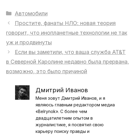
Рубрики
Автомобили
Простите, фанаты НЛО: новая теория
говорит, что инопланетные технологии не так
уж и продвинуты
Если вы заметили, что ваша служба AT&T
в Северной Каролине недавно была прервана,
возможно, это было причиной
Дмитрий Иванов
Меня зовут Дмитрий Иванов, и я
являюсь главным редактором медиа
«Belrynok». С более чем
двадцатилетним опытом в
журналистике, я посвятил свою
карьеру поиску правды и