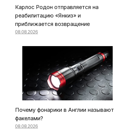
Карлос Родон отправляется на
реабилитацию «Янкиз» и
приближается возвращение
08.08.2026
Почему фонарики в Англии называют
факелами?
08.08.2026