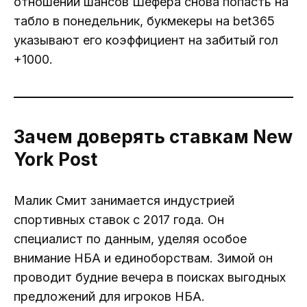
отношении шансов Шефера снова попасть на
табло в понедельник, букмекеры на bet365
указывают его коэффициент на забитый гол
+1000.
Зачем доверять ставкам New
York Post
Малик Смит занимается индустрией
спортивных ставок с 2017 года. Он
специалист по данным, уделяя особое
внимание НБА и единоборствам. Зимой он
проводит будние вечера в поисках выгодных
предложений для игроков НБА.