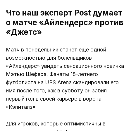
Что наш эксперт Post думает
о матче «Айлендерс» против
«Джетс»
Матч в понедельник станет еще одной
возможностью для болельщиков
«Айлендерс» увидеть сенсационного новичка
Мэтью Шефера. Фанаты 18-летнего
футболиста на UBS Arena скандировали его
имя после того, как в субботу он забил
первый гол в своей карьере в ворота
«Кэпиталз».
Для игроков, которые оптимистичны в