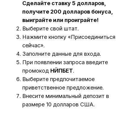
Сделайте ставку 5 долларов,
получите 200 долларов бонуса,
выиграйте или проиграйте!
Выберите свой штат.
Нажмите кнопку «Присоединиться
сейчас».
Заполните данные для входа.
При появлении запроса введите
промокод
НЙПБЕТ
.
Выберите предпочитаемое
приветственное предложение.
Внесите минимальный депозит в
размере 10 долларов США.