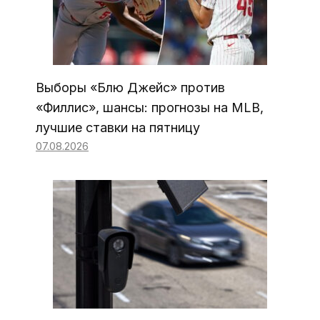
Выборы «Блю Джейс» против
«Филлис», шансы: прогнозы на MLB,
лучшие ставки на пятницу
07.08.2026