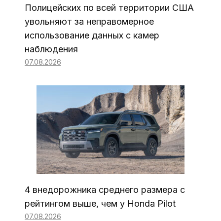
Полицейских по всей территории США
увольняют за неправомерное
использование данных с камер
наблюдения
07.08.2026
4 внедорожника среднего размера с
рейтингом выше, чем у Honda Pilot
07.08.2026