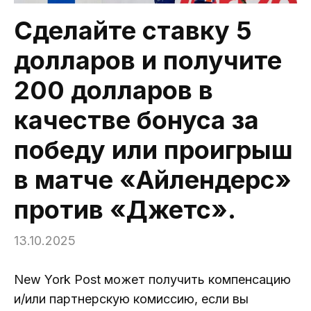
Сделайте ставку 5
долларов и получите
200 долларов в
качестве бонуса за
победу или проигрыш
в матче «Айлендерс»
против «Джетс».
13.10.2025
New York Post может получить компенсацию
и/или партнерскую комиссию, если вы