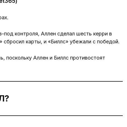
Bet365)
рах.
з-под контроля, Аллен сделал шесть керри в
 сбросил карты, и «Биллс» убежали с победой.
ь, поскольку Аллен и Биллс противостоят
Л?