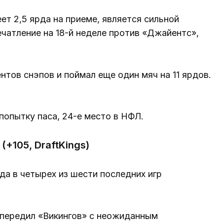
ет 2,5 ярда на приеме, является сильной
ечатление на 18-й неделе против «Джайентс»,
нтов снэпов и поймал еще один мяч на 11 ярдов.
попытку паса, 24-е место в НФЛ.
+105, DraftKings)
а в четырех из шести последних игр
передил «Викингов» с неожиданным