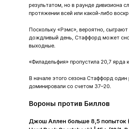
результатом, но в раунде дивизиона с
протяжении всей или какой-либо воскр
Поскольку «Рэмс», вероятно, сыграют
дождливый день, Стаффорд может снова
выходные.
«Филадельфия» пропустила 20,7 ярда к
В начале этого сезона Стаффорд один р
доминировали со счетом 37–20.
Вороны против Биллов
Джош Аллен больше 8,5 попыток (-