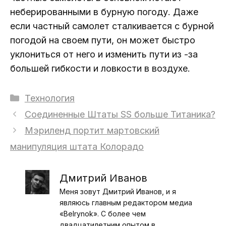
неберированными в бурную погоду. Даже
если частный самолет сталкивается с бурной
погодой на своем пути, он может быстро
уклониться от него и изменить пути из -за
большей гибкости и ловкости в воздухе.
Рубрики
Технология
Соединенные Штаты SS больше Титаника?
Мэриленд портит мартовский
манипуляция штата Колорадо
Дмитрий Иванов
Меня зовут Дмитрий Иванов, и я
являюсь главным редактором медиа
«Belrynok». С более чем
двадцатилетним опытом в