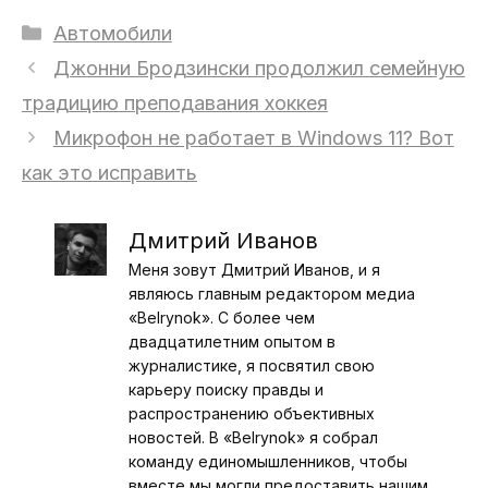
Рубрики
Автомобили
Джонни Бродзински продолжил семейную
традицию преподавания хоккея
Микрофон не работает в Windows 11? Вот
как это исправить
Дмитрий Иванов
Меня зовут Дмитрий Иванов, и я
являюсь главным редактором медиа
«Belrynok». С более чем
двадцатилетним опытом в
журналистике, я посвятил свою
карьеру поиску правды и
распространению объективных
новостей. В «Belrynok» я собрал
команду единомышленников, чтобы
вместе мы могли предоставить нашим