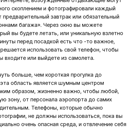
в Интернете, возбужденные отдыхающие могут
много скоплением и фотографировали каждый
т предварительный завтрак или обязательный
оннами багажа». Через окно вы можете
орый вы будете летать, или уникальную взлетно
инуты перед посадкой есть что -то важное,
зрешается использовать свой телефон, чтобы
ы входите или выйдете из самолета.
уть больше, чем короткая прогулка до
 эта область является шумным центром
аким образом, жизненно важно, чтобы любой,
ую зону, от персонала аэропорта до самих
бдительным. Телефоны, которые обычно
тографии, не должны использоваться, пока вы
циально очень опасная среда, и отвлечение себя