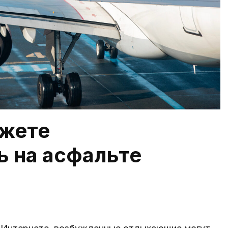
ожете
 на асфальте