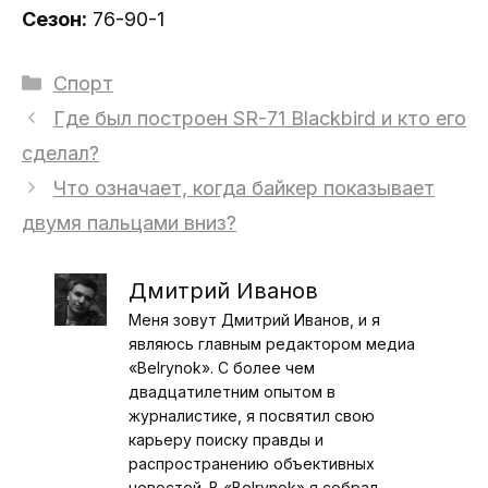
Сезон:
76-90-1
Рубрики
Спорт
Где был построен SR-71 Blackbird и кто его
сделал?
Что означает, когда байкер показывает
двумя пальцами вниз?
Дмитрий Иванов
Меня зовут Дмитрий Иванов, и я
являюсь главным редактором медиа
«Belrynok». С более чем
двадцатилетним опытом в
журналистике, я посвятил свою
карьеру поиску правды и
распространению объективных
новостей. В «Belrynok» я собрал