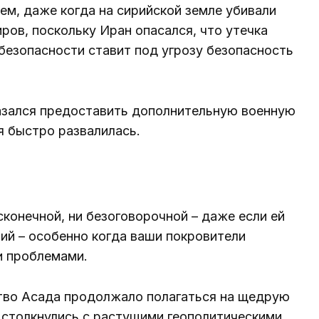
м, даже когда на сирийской земле убивали
ов, поскольку Иран опасался, что утечка
безопасности ставит под угрозу безопасность
азался предоставить дополнительную военную
я быстро развалилась.
конечной, ни безоговорочной – даже если ей
й – особенно когда ваши покровители
и проблемами.
тво Асада продолжало полагаться на щедрую
столкнулись с растущими геополитическими