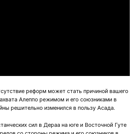
отсутствие реформ может стать причиной вашего
захвата Алеппо режимом и его союзниками в
йны решительно изменился в пользу Асада.
танческих сил в Дераа на юге и Восточной Гуте
релов со стороны режима и его союзников в