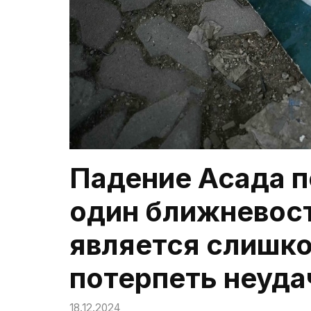
Падение Асада п
один ближневос
является слишк
потерпеть неуда
18.12.2024