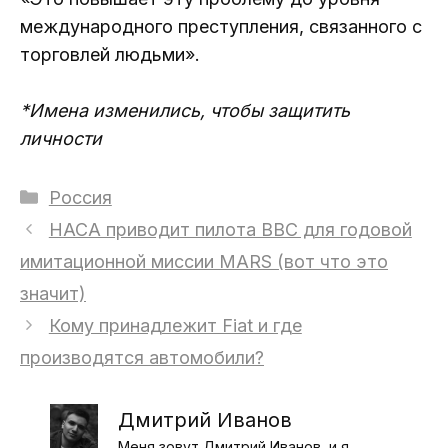
международного преступления, связанного с
торговлей людьми».
*Имена изменились, чтобы защитить
личности
Рубрики
Россия
НАСА приводит пилота ВВС для годовой
имитационной миссии MARS (вот что это
значит)
Кому принадлежит Fiat и где
производятся автомобили?
Дмитрий Иванов
Меня зовут Дмитрий Иванов, и я