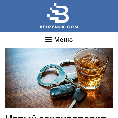
Перейти
к
содержимому
Меню