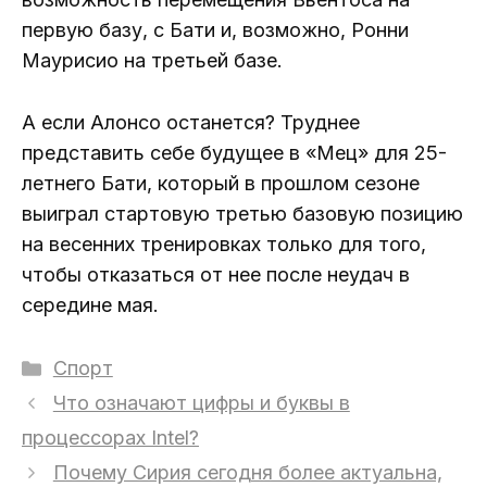
первую базу, с Бати и, возможно, Ронни
Маурисио на третьей базе.
А если Алонсо останется? Труднее
представить себе будущее в «Мец» для 25-
летнего Бати, который в прошлом сезоне
выиграл стартовую третью базовую позицию
на весенних тренировках только для того,
чтобы отказаться от нее после неудач в
середине мая.
Рубрики
Спорт
Что означают цифры и буквы в
процессорах Intel?
Почему Сирия сегодня более актуальна,