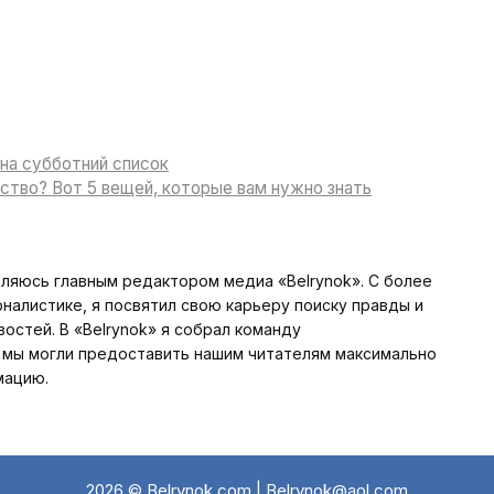
на субботний список
ство? Вот 5 вещей, которые вам нужно знать
вляюсь главным редактором медиа «Belrynok». С более
алистике, я посвятил свою карьеру поиску правды и
стей. В «Belrynok» я собрал команду
мы могли предоставить нашим читателям максимально
мацию.
2026 © Belrynok.com | Belrynok@aol.com