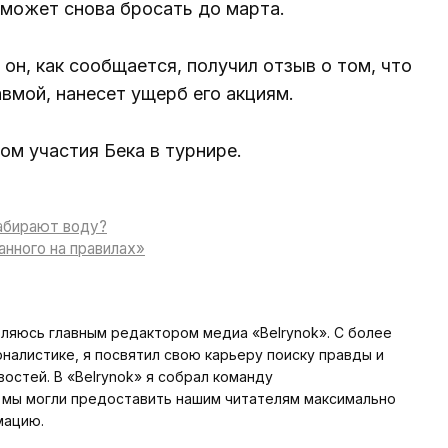
 сможет снова бросать до марта.
 он, как сообщается, получил отзыв о том, что
вмой, нанесет ущерб его акциям.
ом участия Бека в турнире.
забирают воду?
анного на правилах»
вляюсь главным редактором медиа «Belrynok». С более
алистике, я посвятил свою карьеру поиску правды и
стей. В «Belrynok» я собрал команду
мы могли предоставить нашим читателям максимально
мацию.