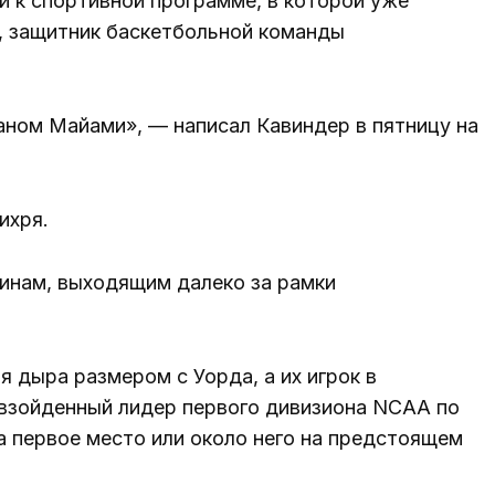
 и к спортивной программе, в которой уже
р, защитник баскетбольной команды
аном Майами», — написал Кавиндер в пятницу на
ихря.
инам, выходящим далеко за рамки
 дыра размером с Уорда, а их игрок в
взойденный лидер первого дивизиона NCAA по
а первое место или около него на предстоящем