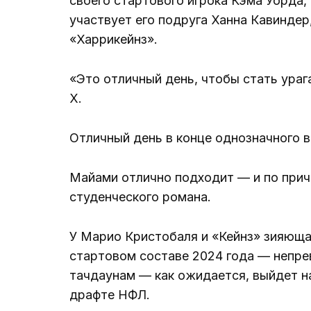
своего стартового игрока Кэма Уорда,
участвует его подруга Ханна Кавинде
«Харрикейнз».
«Это отличный день, чтобы стать ураг
X.
Отличный день в конце однозначного в
Майами отлично подходит — и по прич
студенческого романа.
У Марио Кристобаля и «Кейнз» зияющая
стартовом составе 2024 года — непре
тачдаунам — как ожидается, выйдет н
драфте НФЛ.