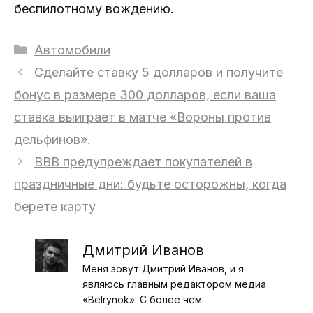
беспилотному вождению.
Рубрики
Автомобили
Сделайте ставку 5 долларов и получите
бонус в размере 300 долларов, если ваша
ставка выиграет в матче «Вороны против
дельфинов».
BBB предупреждает покупателей в
праздничные дни: будьте осторожны, когда
берете карту
Дмитрий Иванов
Меня зовут Дмитрий Иванов, и я
являюсь главным редактором медиа
«Belrynok». С более чем