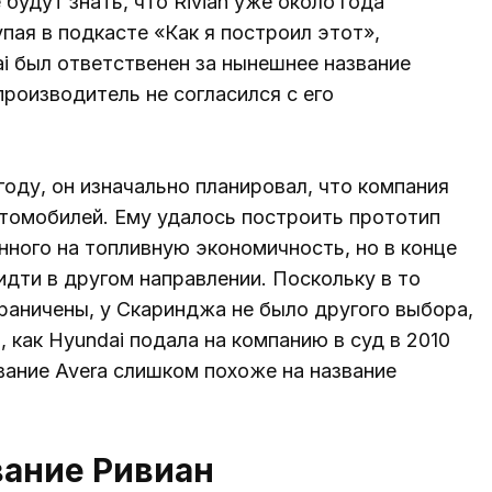
 будут знать, что Rivian уже около года
пая в подкасте «Как я построил этот»,
ai был ответственен за нынешнее название
производитель не согласился с его
году, он изначально планировал, что компания
томобилей. Ему удалось построить прототип
ного на топливную экономичность, но в конце
идти в другом направлении. Поскольку в то
раничены, у Скаринджа не было другого выбора,
, как Hyundai подала на компанию в суд в 2010
вание Avera слишком похоже на название
вание Ривиан