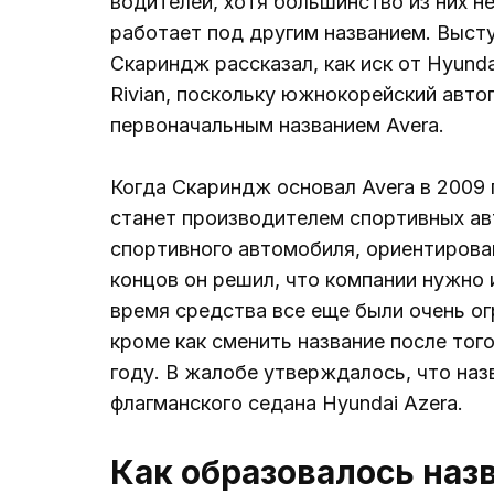
водителей, хотя большинство из них не
работает под другим названием. Высту
Скариндж рассказал, как иск от Hyund
Rivian, поскольку южнокорейский авто
первоначальным названием Avera.
Когда Скариндж основал Avera в 2009 
станет производителем спортивных ав
спортивного автомобиля, ориентирован
концов он решил, что компании нужно 
время средства все еще были очень ог
кроме как сменить название после того
году. В жалобе утверждалось, что наз
флагманского седана Hyundai Azera.
Как образовалось наз