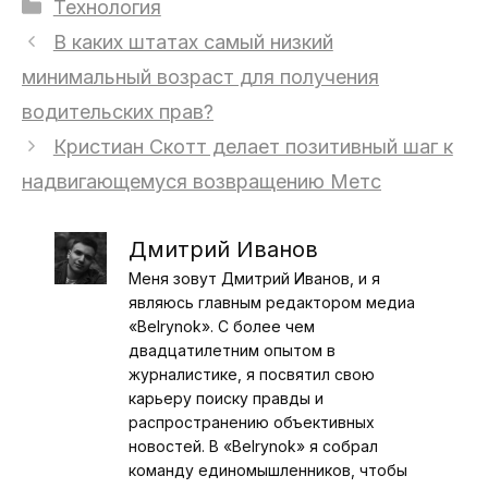
Рубрики
Технология
В каких штатах самый низкий
минимальный возраст для получения
водительских прав?
Кристиан Скотт делает позитивный шаг к
надвигающемуся возвращению Метс
Дмитрий Иванов
Меня зовут Дмитрий Иванов, и я
являюсь главным редактором медиа
«Belrynok». С более чем
двадцатилетним опытом в
журналистике, я посвятил свою
карьеру поиску правды и
распространению объективных
новостей. В «Belrynok» я собрал
команду единомышленников, чтобы