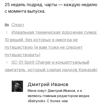
25 недель подряд. чарты — каждую неделю
с момента выпуска.
Рубрики
Спорт
Идеальная техническая дорожная сумка:
10 вещей, без которых я никогда не
путешествую (и вам тоже не следует
путешествовать)
SC-01 Spirit Charger и концептуальный
двигатель, который сделал наддув Kawasaki
Дмитрий Иванов
Меня зовут Дмитрий Иванов, и я
являюсь главным редактором медиа
«Belrynok». С более чем