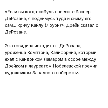
«Если вы когда-нибудь повесите баннер
ДеРозана, я поднимусь туда и сниму его
сам… кричу Кайлу (Лоури)». Дрейк сказал о
ДеРозане.
Эта говядина исходит от ДеРозана,
уроженца Комптона, Калифорния, который
ехал с Кендриком Ламаром в ссоре между
Дрейком и лауреатом Нобелевской премии
художником Западного побережья.