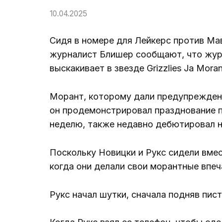
10.04.2025
Сидя в номере для Лейкерс против Ма
журналист Блишер сообщают, что журн
выскакивает в звезде Grizzlies Ja Moran
Морант, которому дали предупреждени
он продемонстрировал празднование 
неделю, также недавно дебютировал н
Поскольку Новицки и Рукс сидели вмест
когда они делали свои морантные впеч
Рукс начал шутки, сначала подняв пис