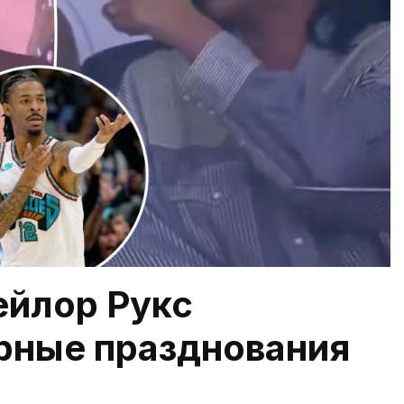
ейлор Рукс
рные празднования