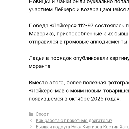
Новицки и Лайки были буквально попали
участием Лейкерс и возвращающейся 
Победа «Лейкерс» 112-97 состоялась 
Маверикс, приспособленные к их бывш
отправился в громовые аплодисменты 
Ладьи в порядок опубликовали картину
моранта.
Вместо этого, более полезная фотограф
«Лейкерс-мав с моим новым товарищем 
появившемся в октябре 2025 года».
Рубрики
Спорт
Как работают ракетные двигатели?
Бывшая подруга Ника Киргиоса Костин Хат