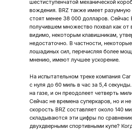
шестиступенчатой ​​​​механической кор
вождения. BRZ также имеет разумную 
стоят менее 38 000 долларов. Сейчас 
получившем множество похвал как от 
видимо, некоторым клавишникам, утв
недостаточно. В частности, некоторы
лошадиных сил, перечисляя более мощн
мнению, имеют лучшее ускорение.
На испытательном треке компания Car a
с нуля до 60 миль в час за 5,4 секунд
на газе, и он преодолеет четверть мили
Сейчас не времена суперкаров, но и н
скорость BRZ составляет около 140 ми
складываются эти цифры по сравнени
двухдверными спортивными купе? Когд