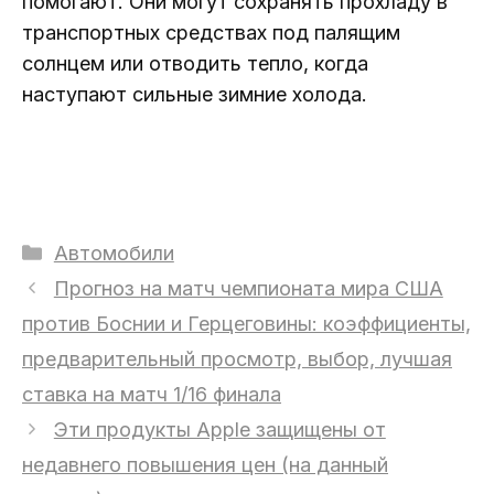
помогают. Они могут сохранять прохладу в
транспортных средствах под палящим
солнцем или отводить тепло, когда
наступают сильные зимние холода.
Рубрики
Автомобили
Прогноз на матч чемпионата мира США
против Боснии и Герцеговины: коэффициенты,
предварительный просмотр, выбор, лучшая
ставка на матч 1/16 финала
Эти продукты Apple защищены от
недавнего повышения цен (на данный