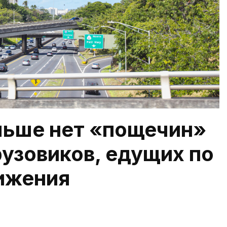
льше нет «пощечин»
рузовиков, едущих по
ижения