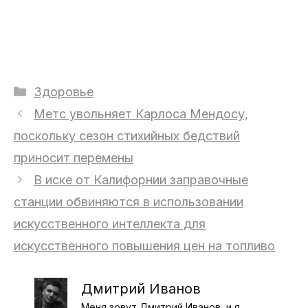
Рубрики
Здоровье
Метс увольняет Карлоса Мендосу,
поскольку сезон стихийных бедствий
приносит перемены
В иске от Калифорнии заправочные
станции обвиняются в использовании
искусственного интеллекта для
искусственного повышения цен на топливо
Дмитрий Иванов
Меня зовут Дмитрий Иванов, и я