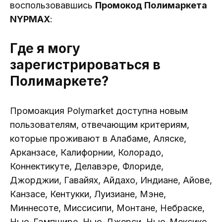
воспользовавшись
Промокод Полимаркета
NYPMAX
:
Где я могу
зарегистрироваться в
Полимаркете?
Промоакция Polymarket доступна новым
пользователям, отвечающим критериям,
которые проживают в Алабаме, Аляске,
Арканзасе, Калифорнии, Колорадо,
Коннектикуте, Делавэре, Флориде,
Джорджии, Гавайях, Айдахо, Индиане, Айове,
Канзасе, Кентукки, Луизиане, Мэне,
Миннесоте, Миссисипи, Монтане, Небраске,
Нью-Гэмпшире, Нью-Джерси, Нью-Мексико,